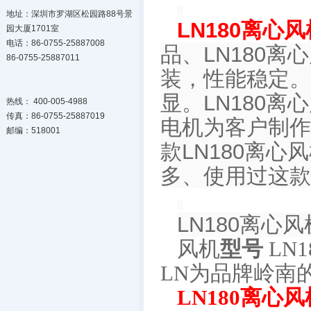
地址：深圳市罗湖区松园路88号景
LN180
离心风
园大厦1701室
电话：86-0755-25887008
品、
LN180
离心
86-0755-25887011
装，性能稳定。
显。
LN180
离心
热线： 400-005-4988
传真：86-0755-25887019
电机为客户制作
邮编：518001
款
LN180
离心风
多、使用过这款
LN180
离心风
风机
型号
LN1
LN
为品牌岭南
LN180
离心风