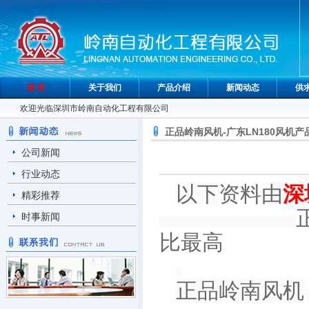
首 页
关于我们
产品介绍
新闻动态
供
欢迎光临深圳市岭南自动化工程有限公司
正品岭南风机-广东LN180风机
公司新闻
行业动态
以下
资料
由
深
精彩推荐
时事新闻
比最高
正品岭南风机