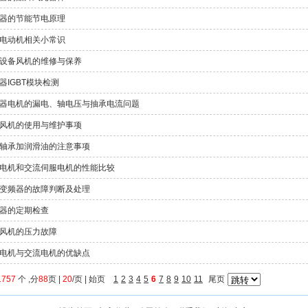
器的节能节电原理
电动机相关小常识
设备风机的维修与保养
器IGBT模块检测
器电机的漏电、轴电压与抽承电流问题
风机的使用与维护事项
轴承加润滑油的注意事项
电机和交流伺服电机的性能比较
变频器的故障判断及处理
器的定期检查
风机的压力故障
电机与交流电机的优缺点
1757
个 ,分
88
页 |
20
/页 |
始页
1
2
3
4
5
6
7
8
9
10
11
尾页