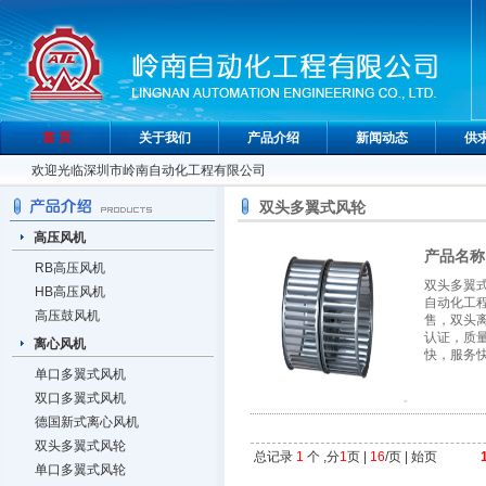
首 页
关于我们
产品介绍
新闻动态
供
欢迎光临深圳市岭南自动化工程有限公司
双头多翼式风轮
高压风机
产品名称
RB高压风机
双头多翼
HB高压风机
自动化工
高压鼓风机
售，双头
认证，质
离心风机
快，服务
单口多翼式风机
双口多翼式风机
德国新式离心风机
双头多翼式风轮
总记录
1
个 ,分
1
页 |
16
/页 |
始页
单口多翼式风轮